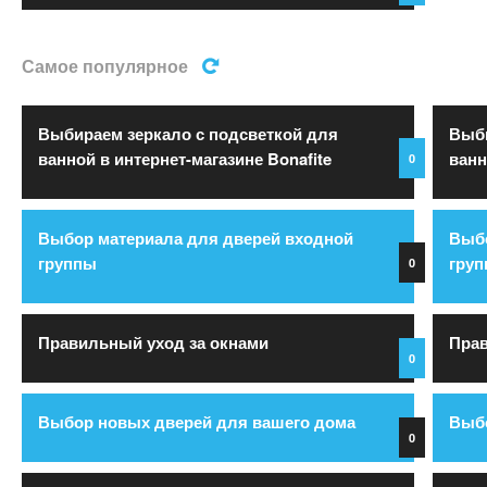
Самое популярное
Выбираем зеркало с подсветкой для
Выби
ванной в интернет-магазине Bonafite
ванн
0
Выбор материала для дверей входной
Выбо
группы
гру
0
Правильный уход за окнами
Прав
0
Выбор новых дверей для вашего дома
Выбо
0