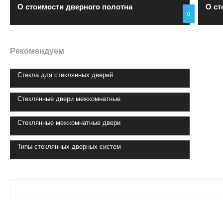
О стоимости дверного полотна
О ст
0
Рекомендуем
Стекла для стеклянных дверей
Стеклянные двери межкомнатные
Стеклянные межкомнатные двери
Типы стеклянных дверных систем