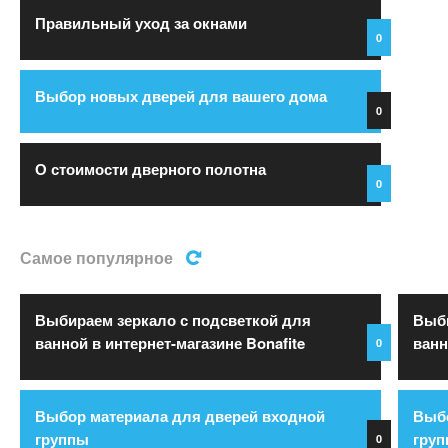
Правильный уход за окнами
0
Выбор новых дверей для вашего дома
0
О стоимости дверного полотна
0
Самое популярное
Выбираем зеркало с подсветкой для
Выби
ванной в интернет-магазине Bonafite
ванн
0
Выбор материала для дверей входной
Выбо
группы
гру
0