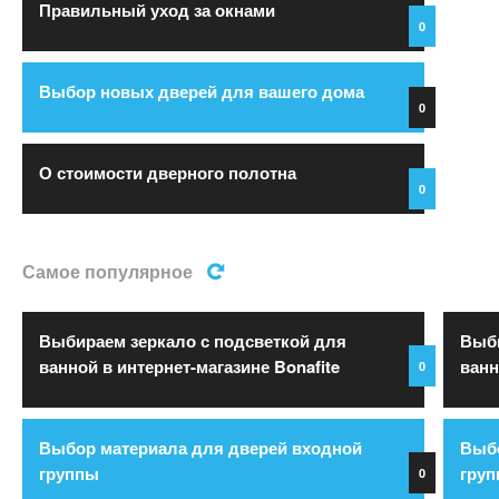
Правильный уход за окнами
0
Выбор новых дверей для вашего дома
0
О стоимости дверного полотна
0
Самое популярное
Выбираем зеркало с подсветкой для
Выби
ванной в интернет-магазине Bonafite
ванн
0
Выбор материала для дверей входной
Выбо
группы
гру
0