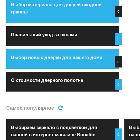
Выбор материала для дверей входной
группы
0
Правильный уход за окнами
0
Выбор новых дверей для вашего дома
0
О стоимости дверного полотна
0
Самое популярное
Выбираем зеркало с подсветкой для
Выби
ванной в интернет-магазине Bonafite
ванн
0